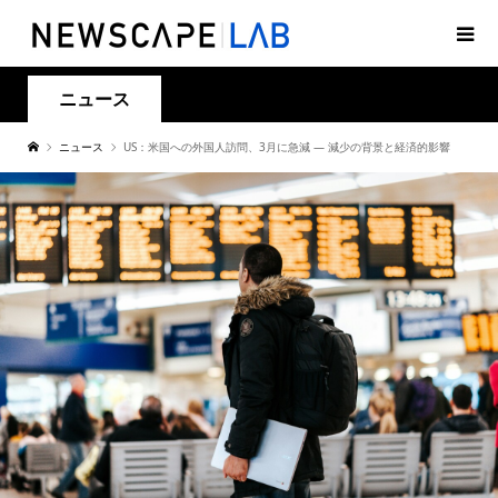
ニュース
ニュース
US：米国への外国人訪問、3月に急減 ― 減少の背景と経済的影響