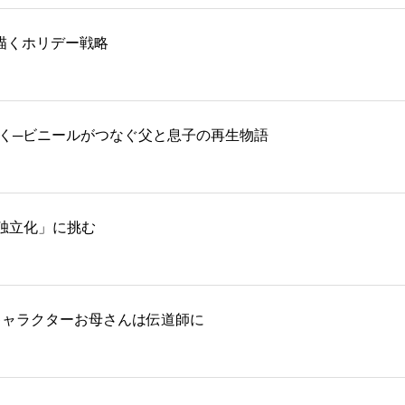
再生を描くホリデー戦略
描く─ビニールがつなぐ父と息子の再生物語
独立化」に挑む
キャラクターお母さんは伝道師に