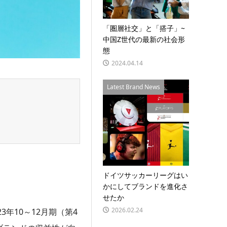
「圏層社交」と「搭子」~
中国Z世代の最新の社会形
態
2024.04.14
Latest Brand News
ドイツサッカーリーグはい
かにしてブランドを進化さ
せたか
2026.02.24
年10～12月期（第4