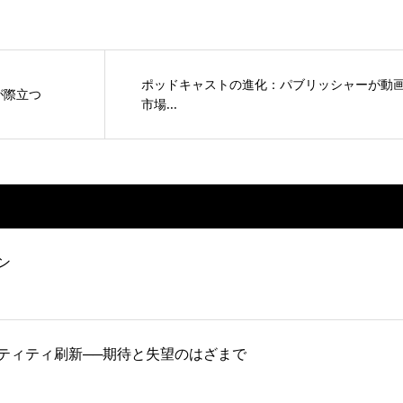
ポッドキャストの進化：パブリッシャーが動
が際立つ
市場...
ン
ティティ刷新──期待と失望のはざまで