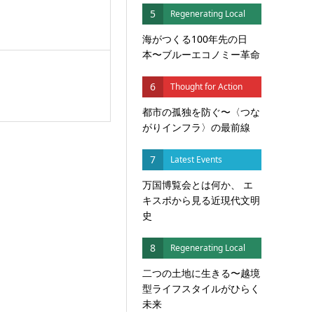
5
Regenerating Local
海がつくる100年先の日
本〜ブルーエコノミー革命
6
Thought for Action
都市の孤独を防ぐ〜〈つな
がりインフラ〉の最前線
7
Latest Events
万国博覧会とは何か、 エ
キスポから見る近現代文明
史
8
Regenerating Local
二つの土地に生きる〜越境
型ライフスタイルがひらく
未来