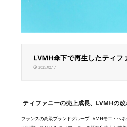
LVMH傘下で再生したティフ
2025.02.17
ティファニーの売上成長、LVMHの改
フランスの高級ブランドグループ LVMHモエ・ヘネシ