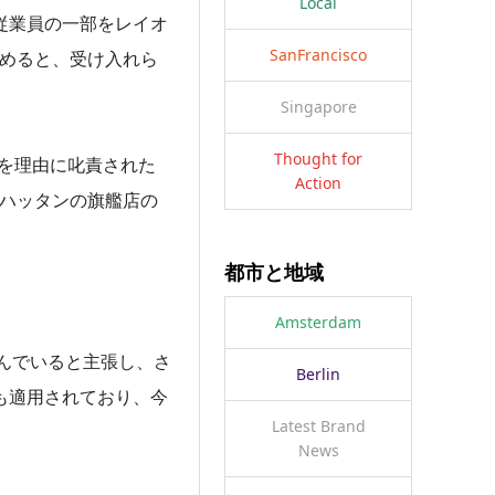
Local
従業員の一部をレイオ
SanFrancisco
求めると、受け入れら
。
Singapore
Thought for
を理由に叱責された
Action
ンハッタンの旗艦店の
都市と地域
Amsterdam
んでいると主張し、さ
Berlin
も適用されており、今
Latest Brand
News