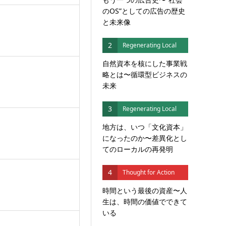
のOS”としての広告の歴史
と未来像
2
Regenerating Local
自然資本を核にした事業戦
略とは〜循環型ビジネスの
未来
3
Regenerating Local
地方は、いつ「文化資本」
になったのか〜差異化とし
てのローカルの再発明
4
Thought for Action
時間という最後の資産〜人
生は、時間の価値でできて
いる