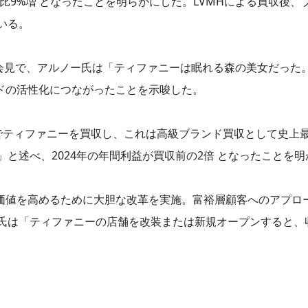
比9%増 となったことを明らかにした。LVMHによる買収後、
いる。
者会見で、アルノー氏は「ティファニーは眠れる森の美女だった
ンドの活性化につながったことを示唆した。
0億円）でティファニーを買収し、これは高級ブランド買収として史
と述べ、2024年の年間利益が買収前の2倍 となったことを明
の価値を高めるために大胆な改革を実施。富裕層顧客へのアプロ
氏は「ティファニーの店舗を改装または新規オープンすると、収