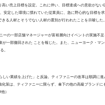
より高い売上目標を設定。これに伴い、目標達成への意欲がない
年、安定した環境に慣れていた従業員に、急に野心的な目標を
応できる人材とそうでない人材の選別が行われたことを示唆した
ァニーの一部店舗マネージャーが富裕層向けイベントの実施不足
束が一部撤回された ことを報じた。また、ニューヨーク・マ
いる。
らしい業績を上げた」と反論。ティファニーの改革は順調に進
ド強化策は、ティファニーに限らず、傘下の他の高級ブランドに
H他）