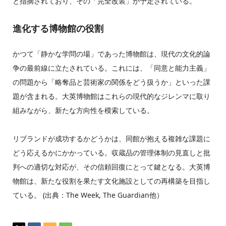
と指摘されており、その「完全改装」が予定されている。
進化する博物館の役割
かつて「静かな学問の場」であった博物館は、現代の文化的論
争の最前線に立たされている。これには、「同意と能力主義」
の問題から「略奪品と芸術家の関係をどう扱うか」といった課
題が含まれる。大英博物館はこれらの現代的なジレンマに取り
組みながら、新たな方向性を模索している。
リブランドが成功するかどうかは、同館が抱える複雑な課題に
どう応えるかにかかっている。収蔵品の管理体制の見直しと批
判への適切な対応が、その信頼回復にとって鍵となる。大英博
物館は、新たな役割を果たす文化施設としての再構築を目指し
ている。 (出典：The Week, The Guardian他）