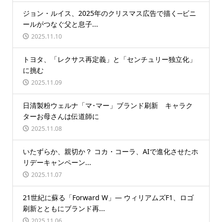
ジョン・ルイス、2025年のクリスマス広告で描く─ビニ
ールがつなぐ父と息子...
2025.11.10
トヨタ、「レクサス再定義」と「センチュリー独立化」
に挑む
2025.11.09
日清製粉ウェルナ「マ･マー」ブランド刷新 キャラク
ターお母さんは伝道師に
2025.11.08
いたずらか、親切か？ コカ・コーラ、AIで進化させたホ
リデーキャンペーン...
2025.11.07
21世紀に蘇る「Forward W」― ウィリアムズF1、ロゴ
刷新とともにブランド再...
2025.11.06