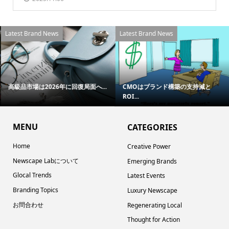
Latest Brand News
Latest Brand News
高級品市場は2026年に回復局面へ...
CMOはブランド構築の支持減と
ROI...
MENU
CATEGORIES
Home
Creative Power
Newscape Labについて
Emerging Brands
Glocal Trends
Latest Events
Branding Topics
Luxury Newscape
お問合わせ
Regenerating Local
Thought for Action