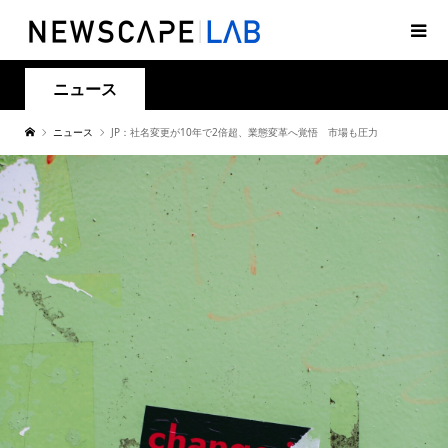
ニュース
ニュース
JP：社名変更が10年で2倍超、業態変革へ覚悟 市場も圧力