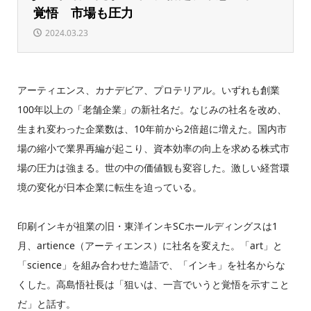
覚悟 市場も圧力
2024.03.23
アーティエンス、カナデビア、プロテリアル。いずれも創業
100年以上の「老舗企業」の新社名だ。なじみの社名を改め、
生まれ変わった企業数は、10年前から2倍超に増えた。国内市
場の縮小で業界再編が起こり、資本効率の向上を求める株式市
場の圧力は強まる。世の中の価値観も変容した。激しい経営環
境の変化が日本企業に転生を迫っている。
印刷インキが祖業の旧・東洋インキSCホールディングスは1
月、artience（アーティエンス）に社名を変えた。「art」と
「science」を組み合わせた造語で、「インキ」を社名からな
くした。高島悟社長は「狙いは、一言でいうと覚悟を示すこと
だ」と話す。