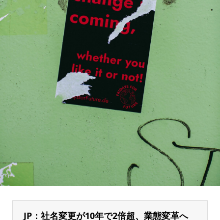
JP：社名変更が10年で2倍超、業態変革へ