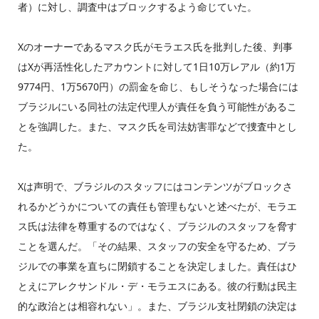
者）に対し、調査中はブロックするよう命じていた。
Xのオーナーであるマスク氏がモラエス氏を批判した後、判事
はXが再活性化したアカウントに対して1日10万レアル（約1万
9774円、1万5670円）の罰金を命じ、もしそうなった場合には
ブラジルにいる同社の法定代理人が責任を負う可能性があるこ
とを強調した。また、マスク氏を司法妨害罪などで捜査中とし
た。
Xは声明で、ブラジルのスタッフにはコンテンツがブロックさ
れるかどうかについての責任も管理もないと述べたが、モラエ
ス氏は法律を尊重するのではなく、ブラジルのスタッフを脅す
ことを選んだ。「その結果、スタッフの安全を守るため、ブラ
ジルでの事業を直ちに閉鎖することを決定しました。責任はひ
とえにアレクサンドル・デ・モラエスにある。彼の行動は民主
的な政治とは相容れない」。また、ブラジル支社閉鎖の決定は