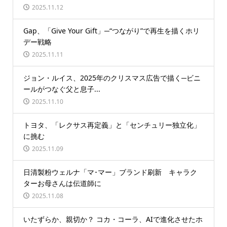
2025.11.12
Gap、「Give Your Gift」─“つながり”で再生を描くホリ
デー戦略
2025.11.11
ジョン・ルイス、2025年のクリスマス広告で描く─ビニ
ールがつなぐ父と息子...
2025.11.10
トヨタ、「レクサス再定義」と「センチュリー独立化」
に挑む
2025.11.09
日清製粉ウェルナ「マ･マー」ブランド刷新 キャラク
ターお母さんは伝道師に
2025.11.08
いたずらか、親切か？ コカ・コーラ、AIで進化させたホ