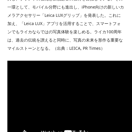
一環として、モバイル分野にも進出し、iPhone向けの新しいカ
メラアクセサリー「Leica LUXグリップ」を発表した。これに
加え、「Leica LUX」アプリを活用することで、スマートフォ
ンでもライカならではの写真体験を楽しめる。ライカ100周年
は、過去の伝統を讃えると同時に、写真の未来を形作る重要な
マイルストーンとなる。（出典：LEICA, PR Times）