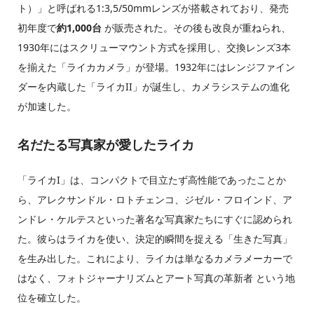
ト）」と呼ばれる1:3,5/50mmレンズが搭載されており、発売
初年度で
約1,000台
が販売された。その後も改良が重ねられ、
1930年にはスクリューマウント方式を採用し、交換レンズ3本
を揃えた「ライカカメラ」が登場。1932年にはレンジファイン
ダーを内蔵した「ライカII」が誕生し、カメラシステムの進化
が加速した。
名だたる写真家が愛したライカ
「ライカI」は、コンパクトで目立たず高性能であったことか
ら、アレクサンドル・ロトチェンコ、ジゼル・フロインド、ア
ンドレ・ケルテスといった著名な写真家たちにすぐに認められ
た。彼らはライカを使い、決定的瞬間を捉える「生きた写真」
を生み出した。これにより、ライカは単なるカメラメーカーで
はなく、フォトジャーナリズムとアート写真の革新者 という地
位を確立した。