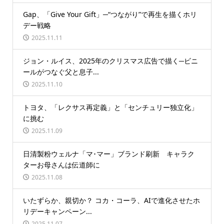
Gap、「Give Your Gift」─“つながり”で再生を描くホリ
デー戦略
2025.11.11
ジョン・ルイス、2025年のクリスマス広告で描く─ビニ
ールがつなぐ父と息子...
2025.11.10
トヨタ、「レクサス再定義」と「センチュリー独立化」
に挑む
2025.11.09
日清製粉ウェルナ「マ･マー」ブランド刷新 キャラク
ターお母さんは伝道師に
2025.11.08
いたずらか、親切か？ コカ・コーラ、AIで進化させたホ
リデーキャンペーン...
2025.11.07