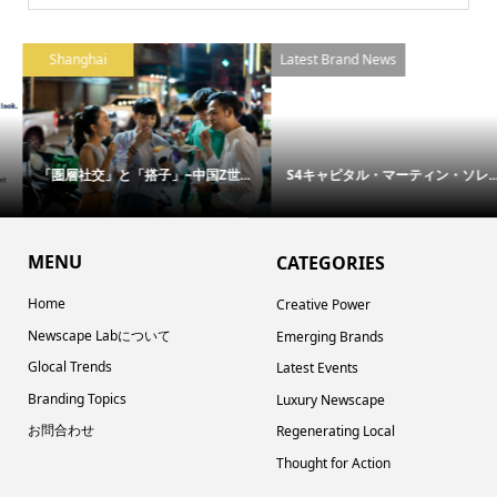
Shanghai
Latest Brand News
「圏層社交」と「搭子」~中国Z世...
S4キャピタル・マーティン・ソレ...
MENU
CATEGORIES
Home
Creative Power
Newscape Labについて
Emerging Brands
Glocal Trends
Latest Events
Branding Topics
Luxury Newscape
お問合わせ
Regenerating Local
Thought for Action