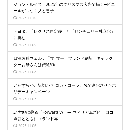
ジョン・ルイス、2025年のクリスマス広告で描く─ビニ
ールがつなぐ父と息子...
2025.11.10
トヨタ、「レクサス再定義」と「センチュリー独立化」
に挑む
2025.11.09
日清製粉ウェルナ「マ･マー」ブランド刷新 キャラク
ターお母さんは伝道師に
2025.11.08
いたずらか、親切か？ コカ・コーラ、AIで進化させたホ
リデーキャンペーン...
2025.11.07
21世紀に蘇る「Forward W」― ウィリアムズF1、ロゴ
刷新とともにブランド再...
2025.11.06