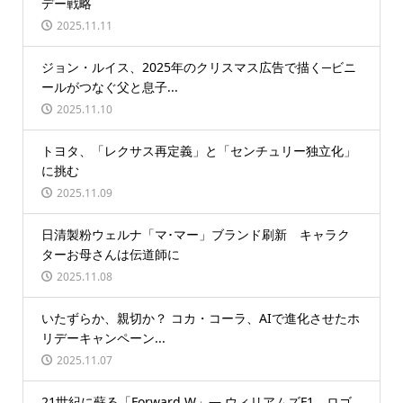
デー戦略
2025.11.11
ジョン・ルイス、2025年のクリスマス広告で描く─ビニ
ールがつなぐ父と息子...
2025.11.10
トヨタ、「レクサス再定義」と「センチュリー独立化」
に挑む
2025.11.09
日清製粉ウェルナ「マ･マー」ブランド刷新 キャラク
ターお母さんは伝道師に
2025.11.08
いたずらか、親切か？ コカ・コーラ、AIで進化させたホ
リデーキャンペーン...
2025.11.07
21世紀に蘇る「Forward W」― ウィリアムズF1、ロゴ