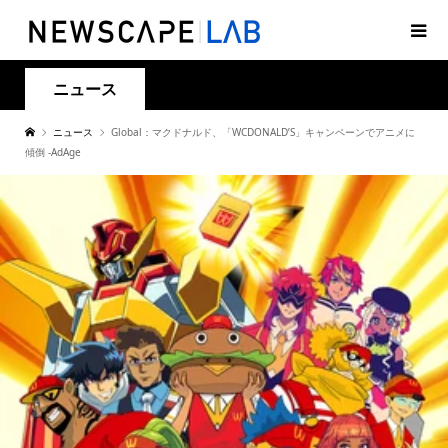
ニュース
ニュース
Global：マクドナルド、「WCDONALD’S」キャンペーンでアニメに
傾倒 -AdAge