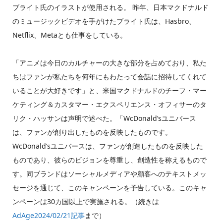
ブライト氏のイラストが使用される。 昨年、日本マクドナルド
のミュージックビデオを手がけたブライト氏は、Hasbro、
Netflix、Metaとも仕事をしている。
「アニメは今日のカルチャーの大きな部分を占めており、私た
ちはファンが私たちを何年にもわたって会話に招待してくれて
いることが大好きです」と、米国マクドナルドのチーフ・マー
ケティング＆カスタマー・エクスペリエンス・オフィサーのタ
リク・ハッサンは声明で述べた。「WcDonald’sユニバース
は、ファンが創り出したものを反映したものです。
WcDonald’sユニバースは、ファンが創造したものを反映した
ものであり、彼らのビジョンを尊重し、創造性を称えるもので
す。同ブランドはソーシャルメディアや顧客へのテキストメッ
セージを通じて、このキャンペーンを予告している。このキャ
ンペーンは30カ国以上で実施される。（続きは
AdAge2024/02/21記事
まで）