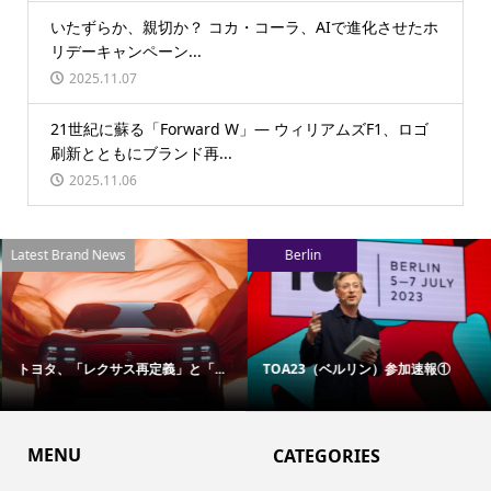
いたずらか、親切か？ コカ・コーラ、AIで進化させたホ
リデーキャンペーン...
2025.11.07
21世紀に蘇る「Forward W」― ウィリアムズF1、ロゴ
刷新とともにブランド再...
2025.11.06
Latest Brand News
Berlin
トヨタ、「レクサス再定義」と「...
TOA23（ベルリン）参加速報①
MENU
CATEGORIES