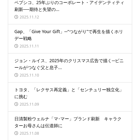
ペプシコ、25年ぶりのコーポレート・アイデンティティ
刷新──期待と失望の...
2025.11.12
Gap、「Give Your Gift」─“つながり”で再生を描くホリ
デー戦略
2025.11.11
ジョン・ルイス、2025年のクリスマス広告で描く─ビニ
ールがつなぐ父と息子...
2025.11.10
トヨタ、「レクサス再定義」と「センチュリー独立化」
に挑む
2025.11.09
日清製粉ウェルナ「マ･マー」ブランド刷新 キャラク
ターお母さんは伝道師に
2025.11.08