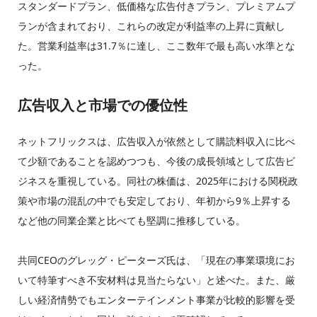
スタンダードプラン、低価格な広告付きプラン、プレミアムプ
ランが含まれており、これらの改定が利益率の上昇に貢献し
た。営業利益率は31.7％に達し、ここ数年で最も高い水準とな
った。
広告収入と市場での優位性
ネットフリックスは、広告収入が依然として購読料収入に比べ
て少額であることを認めつつも、今後の成長領域として広告ビ
ジネスを重視している。同社の株価は、2025年における関税政
策や市場の混乱の中でも安定しており、年初から9％上昇する
など他の同業企業と比べても堅調に推移している。
共同CEOのグレッグ・ピーターズ氏は、「現在の事業環境にお
いて特筆すべき不安材料は見当たらない」と述べた。また、厳
しい経済情勢でもエンターテインメント事業が比較的影響を受