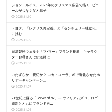
ジョン・ルイス、2025年のクリスマス広告で描く─ビニ
ールがつなぐ父と息子...
2025.11.10
トヨタ、「レクサス再定義」と「センチュリー独立化」
に挑む
2025.11.09
日清製粉ウェルナ「マ･マー」ブランド刷新 キャラク
ターお母さんは伝道師に
2025.11.08
いたずらか、親切か？ コカ・コーラ、AIで進化させたホ
リデーキャンペーン...
2025.11.07
21世紀に蘇る「Forward W」― ウィリアムズF1、ロゴ
刷新とともにブランド再...
2025.11.06