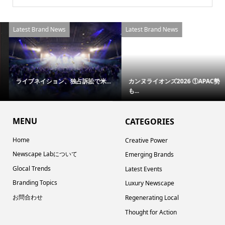
Latest Brand News
Latest Brand News
ライブネイション、独占訴訟で米...
カンヌライオンズ2026 ①APAC勢
も...
MENU
CATEGORIES
Home
Creative Power
Newscape Labについて
Emerging Brands
Glocal Trends
Latest Events
Branding Topics
Luxury Newscape
お問合わせ
Regenerating Local
Thought for Action