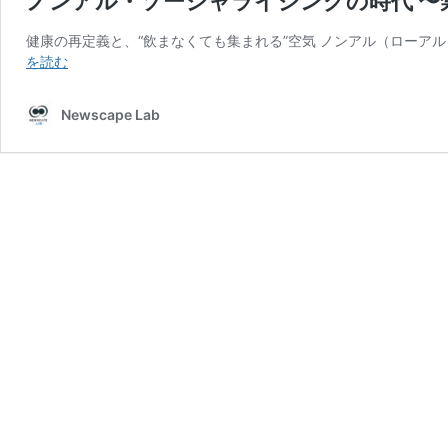
ノンアル・ソーシャライジングの時代 〜
健康の再定義と、“飲まなくても集まれる”空気 ノンアル（ローア
ノ
を読む
ン
ア
Newscape Lab
ル・
ソ
ー
シ
ャ
ラ
イ
ジ
ン
グ
の
時
代
〜
禁
欲